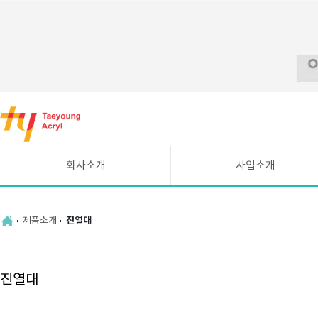
바
로
가
기
메
회사소개
사업소개
뉴
CEO인사말
시설현황
연혁
UV평판인쇄 안내
제품소개
진열대
조직도
주요고객
찾아오시는길
진열대