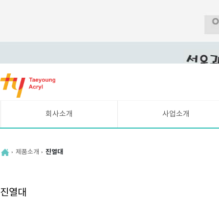
바
로
가
기
메
회사소개
사업소개
뉴
CEO인사말
시설현황
연혁
UV평판인쇄 안내
제품소개
진열대
조직도
주요고객
찾아오시는길
진열대