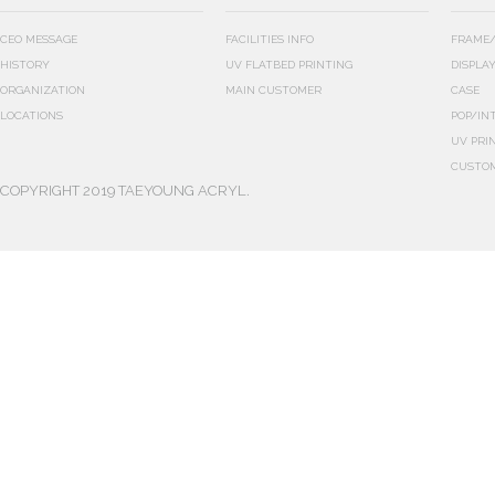
CEO MESSAGE
FACILITIES INFO
FRAME/
HISTORY
UV FLATBED PRINTING
DISPLA
ORGANIZATION
MAIN CUSTOMER
CASE
LOCATIONS
POP/IN
UV PRI
CUSTO
COPYRIGHT 2019 TAEYOUNG ACRYL.