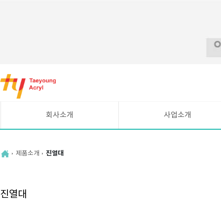
바
로
가
기
메
회사소개
사업소개
뉴
CEO인사말
시설현황
연혁
UV평판인쇄 안내
제품소개
진열대
조직도
주요고객
찾아오시는길
진열대