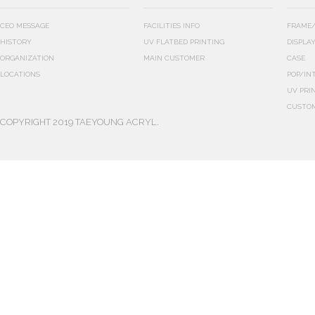
CEO MESSAGE
FACILITIES INFO
FRAME/
HISTORY
UV FLATBED PRINTING
DISPLA
ORGANIZATION
MAIN CUSTOMER
CASE
LOCATIONS
POP/IN
UV PRI
CUSTO
COPYRIGHT 2019 TAEYOUNG ACRYL.