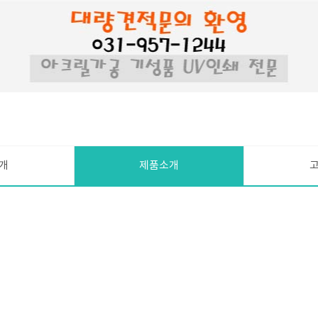
개
제품소개
액자/현판
공지사항
진열대
1:1문의
단상/데스크
자주묻는질문
양식함/상자
POP/인테리어/LED조명
UV평판 프린트