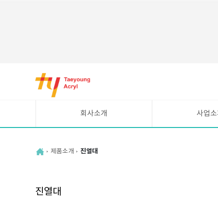
바
로
가
기
메
회사소개
사업소
뉴
CEO인사말
시설현황
연혁
UV평판인쇄 안내
제품소개
진열대
조직도
주요고객
찾아오시는길
진열대