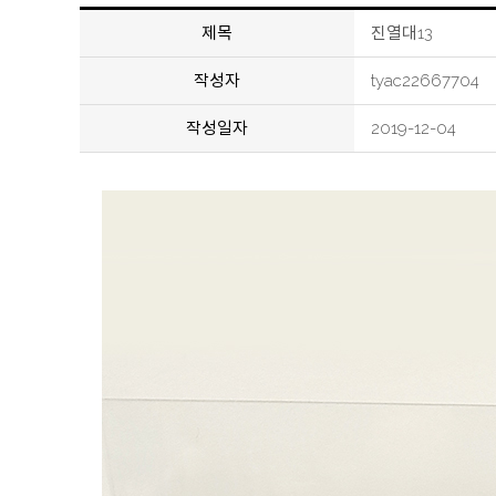
제목
진열대13
작성자
tyac22667704
작성일자
2019-12-04