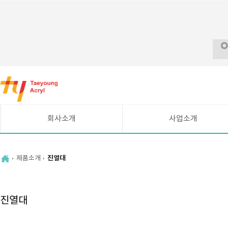
바
로
가
기
메
회사소개
사업소개
뉴
CEO인사말
시설현황
연혁
UV평판인쇄 안내
제품소개
진열대
조직도
주요고객
찾아오시는길
진열대