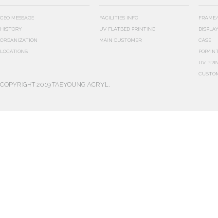
CEO MESSAGE
FACILITIES INFO
FRAME/
HISTORY
UV FLATBED PRINTING
DISPLA
ORGANIZATION
MAIN CUSTOMER
CASE
LOCATIONS
POP/IN
UV PRI
CUSTO
COPYRIGHT 2019 TAEYOUNG ACRYL.