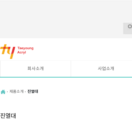
바
로
가
기
메
회사소개
사업소개
뉴
CEO인사말
시설현황
연혁
UV평판인쇄 안내
제품소개
진열대
조직도
주요고객
찾아오시는길
진열대