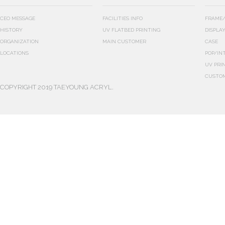
CEO MESSAGE
FACILITIES INFO
FRAME/
HISTORY
UV FLATBED PRINTING
DISPLA
ORGANIZATION
MAIN CUSTOMER
CASE
LOCATIONS
POP/IN
UV PRI
CUSTO
COPYRIGHT 2019 TAEYOUNG ACRYL.