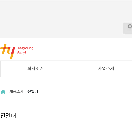
바
로
가
기
메
회사소개
사업소개
뉴
CEO인사말
시설현황
연혁
UV평판인쇄 안내
제품소개
진열대
조직도
주요고객
찾아오시는길
진열대