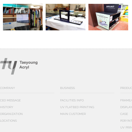
COMPANY
BUSINESS
PRODU
CEO MESSAGE
FACILITIES INFO
FRAME/
HISTORY
UV FLATBED PRINTING
DISPLA
ORGANIZATION
MAIN CUSTOMER
CASE
LOCATIONS
POP/IN
UV PRI