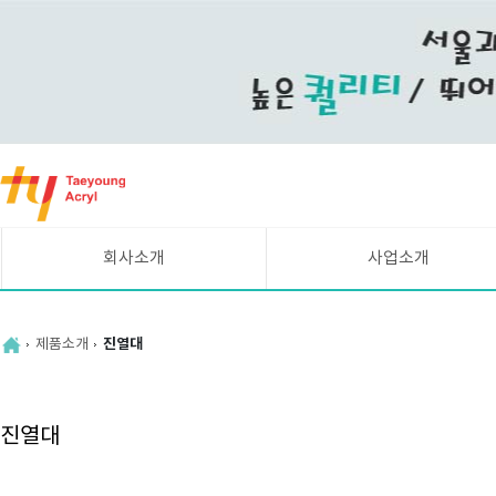
바
로
가
기
메
회사소개
사업소개
뉴
CEO인사말
시설현황
연혁
UV평판인쇄 안내
제품소개
진열대
조직도
주요고객
찾아오시는길
진열대