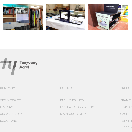
COMPANY
BUSINESS
PRODU
CEO MESSAGE
FACILITIES INFO
FRAME/
HISTORY
UV FLATBED PRINTING
DISPLA
ORGANIZATION
MAIN CUSTOMER
CASE
LOCATIONS
POP/IN
UV PRI