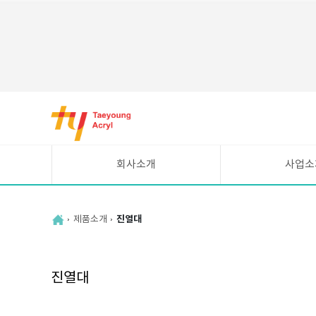
바
로
가
기
메
회사소개
사업소
뉴
CEO인사말
시설현황
연혁
UV평판인쇄 안내
제품소개
진열대
조직도
주요고객
찾아오시는길
진열대