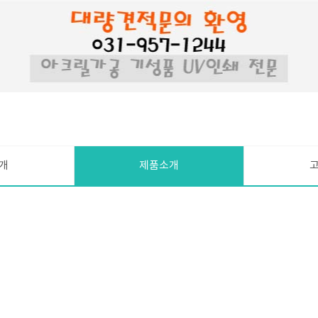
개
제품소개
액자/현판
공지사항
진열대
1:1문의
단상/데스크
자주묻는질문
양식함/상자
POP/인테리어/LED조명
UV평판 프린트