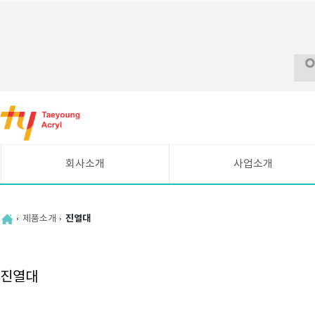
바
로
가
기
메
회사소개
사업소개
뉴
CEO인사말
시설현황
연혁
UV평판인쇄 안내
제품소개
진열대
조직도
주요고객
찾아오시는길
진열대