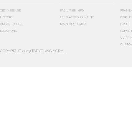
CEO MESSAGE
FACILITIES INFO
FRAME/
HISTORY
UV FLATBED PRINTING
DISPLA
ORGANIZATION
MAIN CUSTOMER
CASE
LOCATIONS
POP/IN
UV PRI
CUSTO
COPYRIGHT 2019 TAEYOUNG ACRYL.